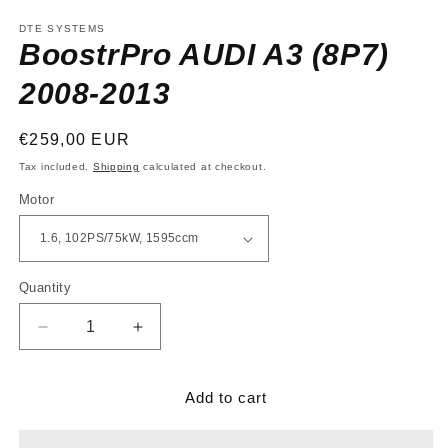
media
1
DTE SYSTEMS
in
BoostrPro AUDI A3 (8P7)
modal
2008-2013
Regular
€259,00 EUR
price
Tax included.
Shipping
calculated at checkout.
Motor
Quantity
Decrease
Increase
quantity
quantity
for
for
BoostrPro
BoostrPro
Add to cart
AUDI
AUDI
A3
A3