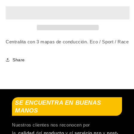
+
+
(with
(with
App)
App)
CAN-
CAN-
AM
AM
COMMANDER
COMMANDER
2014-...
2014-...
Centralita con 3 mapas de conducción. Eco / Sport / Race
Share
SE ENCUENTRA EN BUENAS
MANOS
Nuestros clientes nos reconocen por
la
calidad
del
producto
y el
servicio pro
y
post-