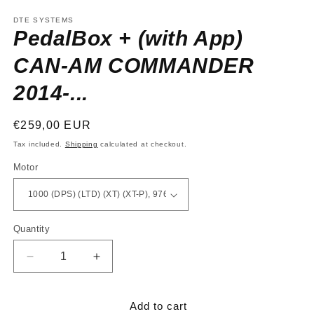
media
1
DTE SYSTEMS
in
PedalBox + (with App)
modal
CAN-AM COMMANDER
2014-...
Regular
€259,00 EUR
price
Tax included.
Shipping
calculated at checkout.
Motor
Quantity
Decrease
Increase
quantity
quantity
for
for
PedalBox
PedalBox
Add to cart