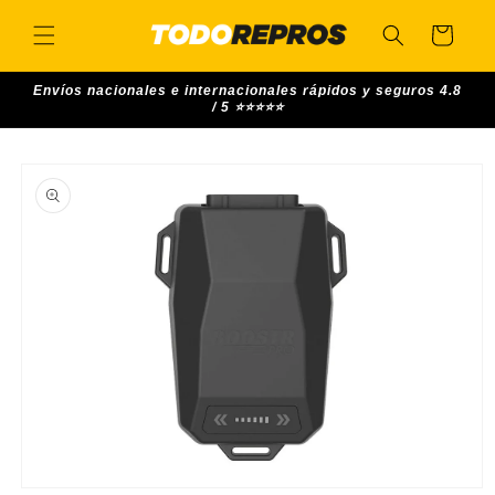
Skip to
content
Cart
Envíos nacionales e internacionales rápidos y seguros 4.8
/ 5 ⭐⭐⭐⭐⭐
Skip to
product
information
Open