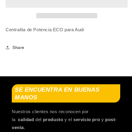
A4
A4
B7
B7
Avant
Avant
(8ED)
(8ED)
2004-
2004-
Centralita de Potencia ECO para Audi
2008
2008
Share
SE ENCUENTRA EN BUENAS
MANOS
Nuestros clientes nos reconocen por
la
calidad
del
producto
y el
servicio pro
y
post-
venta
.