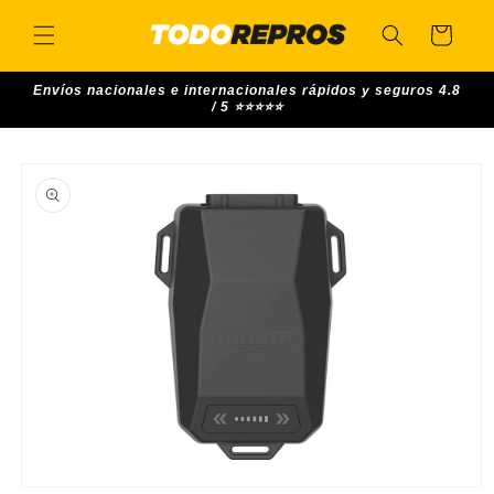
Skip to
content
Cart
Envíos nacionales e internacionales rápidos y seguros 4.8
/ 5 ⭐⭐⭐⭐⭐
Skip to
product
information
Open