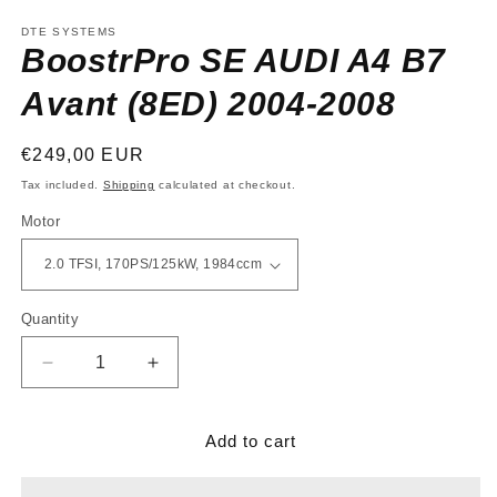
media
1
DTE SYSTEMS
in
BoostrPro SE AUDI A4 B7
modal
Avant (8ED) 2004-2008
Regular
€249,00 EUR
price
Tax included.
Shipping
calculated at checkout.
Motor
Quantity
Decrease
Increase
quantity
quantity
for
for
BoostrPro
BoostrPro
Add to cart
SE
SE
AUDI
AUDI