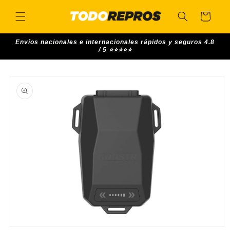
Skip to
content
Cart
Envíos nacionales e internacionales rápidos y seguros 4.8
/ 5 ⭐⭐⭐⭐⭐
Skip to
product
information
Open