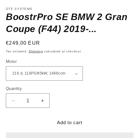
media
1
DTE SYSTEMS
in
BoostrPro SE BMW 2 Gran
modal
Coupe (F44) 2019-...
Regular
€249,00 EUR
price
Tax included.
Shipping
calculated at checkout.
Motor
Quantity
Decrease
Increase
quantity
quantity
for
for
BoostrPro
BoostrPro
Add to cart
SE
SE
BMW
BMW