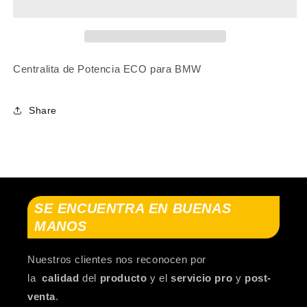
2
2
Gran
Gran
Coupe
Coupe
(F44)
(F44)
2019-...
2019-...
Centralita de Potencia ECO para BMW
Share
SE ENCUENTRA EN BUENAS
MANOS
Nuestros clientes nos reconocen por
la
calidad
del
producto
y el
servicio pro
y
post-
venta
.