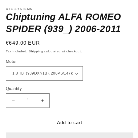
media
1
DTE SYSTEMS
in
Chiptuning ALFA ROMEO
modal
SPIDER (939_) 2006-2011
Regular
€649,00 EUR
price
Tax included.
Shipping
calculated at checkout.
Motor
Quantity
Decrease
Increase
quantity
quantity
for
for
Chiptuning
Chiptuning
Add to cart
ALFA
ALFA
ROMEO
ROMEO