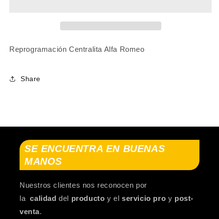
SPIDER
SPIDER
(939_)
(939_)
2006-
2006-
2011
2011
Reprogramación Centralita Alfa Romeo
Share
SE ENCUENTRA EN BUENAS
MANOS
Nuestros clientes nos reconocen por
la
calidad
del
producto
y el
servicio pro
y
post-
venta
.