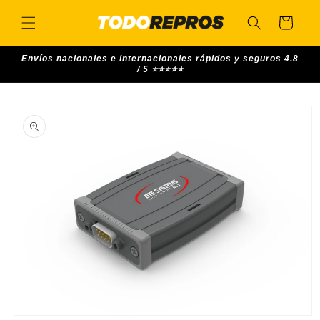
Skip to
content
Cart
Envíos nacionales e internacionales rápidos y seguros 4.8
/ 5 ⭐⭐⭐⭐⭐
Skip to
product
information
Open