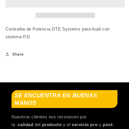
A6
A6
C4
C4
(4A2)
(4A2)
1994-
1994-
1997
1997
Centralita de Potencia DTE Systems para Audi con
sistema P.D
Share
SE ENCUENTRA EN BUENAS
MANOS
Nuestros clientes nos reconocen por
la
calidad
del
producto
y el
servicio pro
y
post-