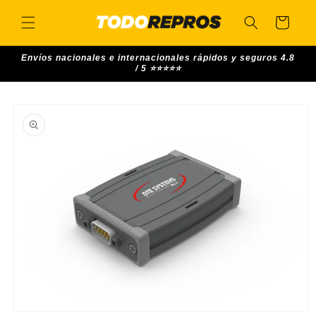
Skip to
content
Cart
Envíos nacionales e internacionales rápidos y seguros 4.8
/ 5 ⭐⭐⭐⭐⭐
Skip to
product
information
Open