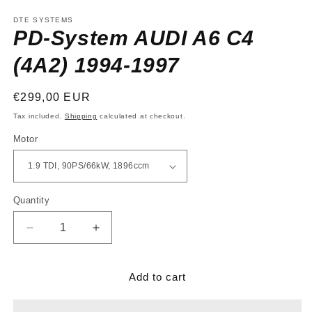
media
1
DTE SYSTEMS
in
PD-System AUDI A6 C4
modal
(4A2) 1994-1997
Regular
€299,00 EUR
price
Tax included.
Shipping
calculated at checkout.
Motor
Quantity
Decrease
Increase
quantity
quantity
for
for
PD-
PD-
Add to cart
System
System
AUDI
AUDI