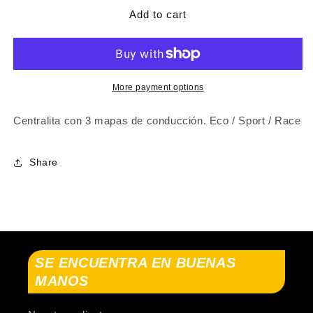
for
for
PedalBox
PedalBox
Add to cart
AUDI
AUDI
R8
R8
(422,
(422,
423)
423)
2007-
2007-
More payment options
2015
2015
Centralita con 3 mapas de conducción. Eco / Sport / Race
Share
SE ENCUENTRA EN BUENAS
MANOS