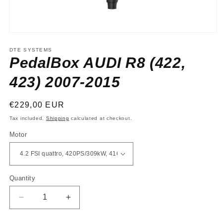
Open
media
1
DTE SYSTEMS
in
PedalBox AUDI R8 (422,
modal
423) 2007-2015
Regular
€229,00 EUR
price
Tax included.
Shipping
calculated at checkout.
Motor
Quantity
Decrease
Increase
quantity
quantity