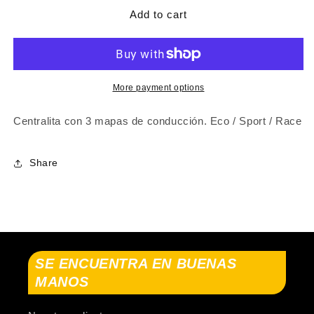
for
for
PedalBox
PedalBox
Add to cart
BMW
BMW
3
3
Touring
Touring
Van
Van
(G21)
(G21)
More payment options
2019-...
2019-...
Centralita con 3 mapas de conducción. Eco / Sport / Race
Share
SE ENCUENTRA EN BUENAS
MANOS