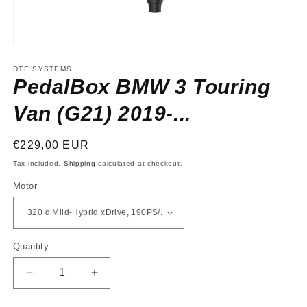
Open
media
1
DTE SYSTEMS
in
PedalBox BMW 3 Touring
modal
Van (G21) 2019-...
Regular
€229,00 EUR
price
Tax included.
Shipping
calculated at checkout.
Motor
Quantity
Decrease
Increase
quantity
quantity