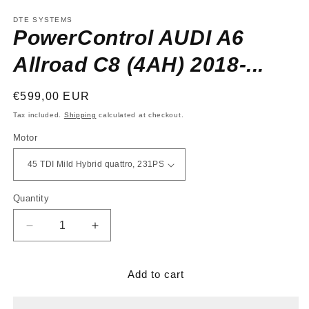
media
1
DTE SYSTEMS
in
PowerControl AUDI A6
modal
Allroad C8 (4AH) 2018-...
Regular
€599,00 EUR
price
Tax included.
Shipping
calculated at checkout.
Motor
Quantity
Decrease
Increase
quantity
quantity
for
for
PowerControl
PowerControl
Add to cart
AUDI
AUDI
A6
A6