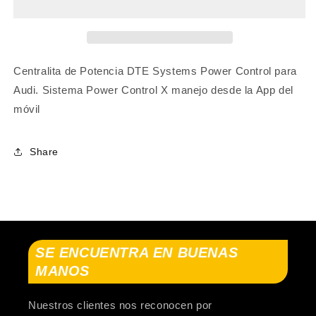
Allroad
Allroad
C8
C8
(4AH)
(4AH)
2018-...
2018-...
Centralita de Potencia DTE Systems Power Control para
Audi. Sistema Power Control X manejo desde la App del
móvil
Share
SE ENCUENTRA EN BUENAS
MANOS
Nuestros clientes nos reconocen por