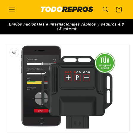
Skip to
content
Cart
Envíos nacionales e internacionales rápidos y seguros 4.8
/ 5 ⭐⭐⭐⭐⭐
Skip to
product
information
Open