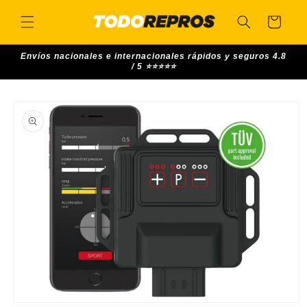
Skip to
content
Cart
Envíos nacionales e internacionales rápidos y seguros 4.8
/ 5 ⭐⭐⭐⭐⭐
Skip to
product
information
Open