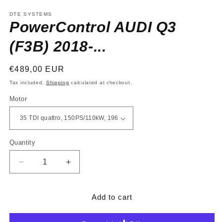
media
1
DTE SYSTEMS
in
PowerControl AUDI Q3
modal
(F3B) 2018-...
Regular
€489,00 EUR
price
Tax included.
Shipping
calculated at checkout.
Motor
Quantity
Decrease
Increase
quantity
quantity
for
for
PowerControl
PowerControl
Add to cart
AUDI
AUDI
Q3
Q3