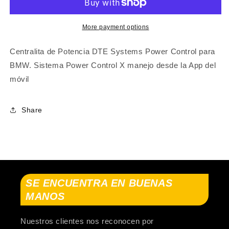
Touring
Touring
(G21,
(G21,
G81)
G81)
More payment options
2019-...
2019-...
Centralita de Potencia DTE Systems Power Control para
BMW. Sistema Power Control X manejo desde la App del
móvil
Share
SE ENCUENTRA EN BUENAS
MANOS
Nuestros clientes nos reconocen por