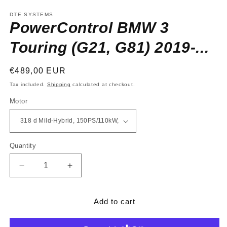
media
1
DTE SYSTEMS
in
PowerControl BMW 3
modal
Touring (G21, G81) 2019-...
Regular
€489,00 EUR
price
Tax included.
Shipping
calculated at checkout.
Motor
Quantity
Decrease
Increase
quantity
quantity
for
for
PowerControl
PowerControl
Add to cart
BMW
BMW
3
3