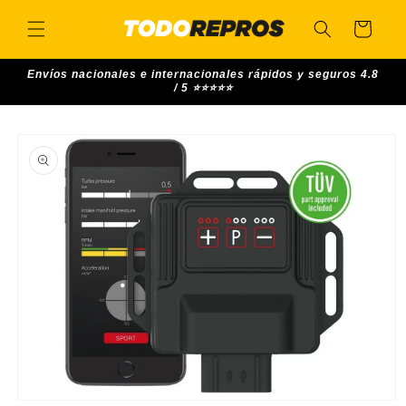
Skip to
content
Cart
Envíos nacionales e internacionales rápidos y seguros 4.8
/ 5 ⭐⭐⭐⭐⭐
Skip to
product
information
Open