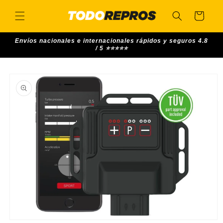
Skip to
content
Cart
Envíos nacionales e internacionales rápidos y seguros 4.8
/ 5 ⭐⭐⭐⭐⭐
Skip to
product
information
Open