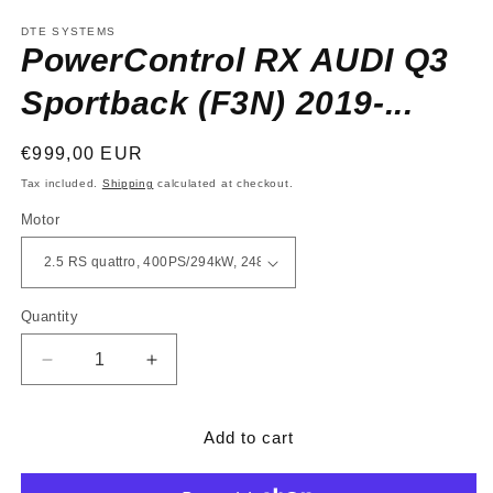
media
1
DTE SYSTEMS
in
PowerControl RX AUDI Q3
modal
Sportback (F3N) 2019-...
Regular
€999,00 EUR
price
Tax included.
Shipping
calculated at checkout.
Motor
Quantity
Decrease
Increase
quantity
quantity
for
for
PowerControl
PowerControl
Add to cart
RX
RX
AUDI
AUDI