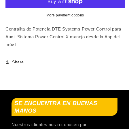
Q3
Q3
Sportback
Sportback
(F3N)
(F3N)
More payment options
2019-...
2019-...
Centralita de Potencia DTE Systems Power Control para
Audi. Sistema Power Control X manejo desde la App del
móvil
Share
SE ENCUENTRA EN BUENAS
MANOS
Nuestros clientes nos reconocen por