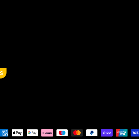
S
ayment