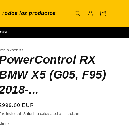
Log
Todos los productos
Cart
in
⭐⭐⭐⭐
DTE SYSTEMS
PowerControl RX
BMW X5 (G05, F95)
2018-...
Regular
€999,00 EUR
price
Tax included.
Shipping
calculated at checkout.
Motor