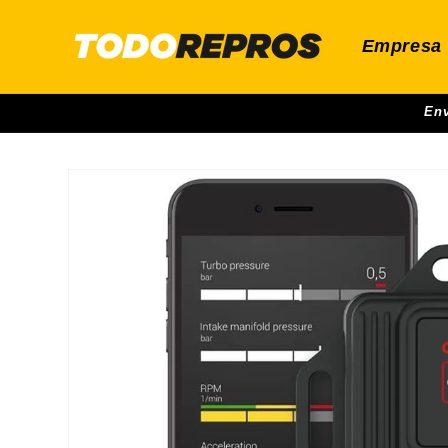
Skip to
content
Empresa
Env
Skip to
product
information