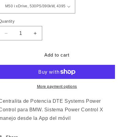
Quantity
Decrease
Increase
quantity
quantity
for
for
PowerControl
PowerControl
Add to cart
RX
RX
BMW
BMW
X5
X5
(G05,
(G05,
F95)
F95)
More payment options
2018-...
2018-...
Centralita de Potencia DTE Systems Power
Control para BMW. Sistema Power Control X
manejo desde la App del móvil
Share