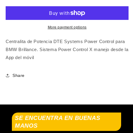
X
X
BMW
BMW
(BRILLIANCE)
(BRILLIANCE)
6
6
SERIES
SERIES
More payment options
(G32)
(G32)
2017-...
2017-...
Centralita de Potencia DTE Systems Power Control para
BMW Brillance. Sistema Power Control X manejo desde la
App del móvil
Share
SE ENCUENTRA EN BUENAS
MANOS