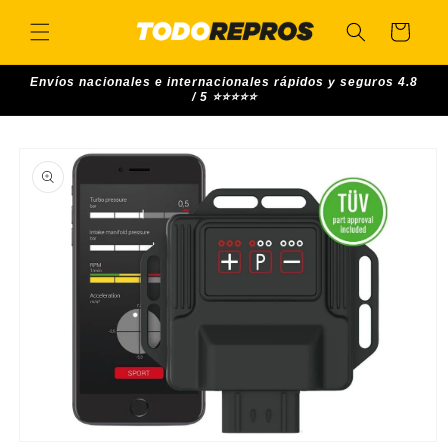
Skip to
content
Cart
Envíos nacionales e internacionales rápidos y seguros 4.8
/ 5 ⭐⭐⭐⭐⭐
Skip to
product
information
Open