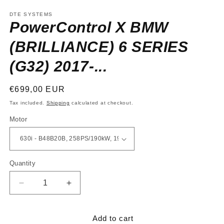
media
1
DTE SYSTEMS
in
PowerControl X BMW
modal
(BRILLIANCE) 6 SERIES
(G32) 2017-...
Regular
€699,00 EUR
price
Tax included.
Shipping
calculated at checkout.
Motor
Quantity
Decrease
Increase
quantity
quantity
for
for
PowerControl
PowerControl
Add to cart