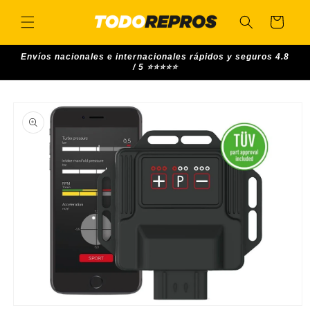
Skip to
content
Cart
Envíos nacionales e internacionales rápidos y seguros 4.8
/ 5 ⭐⭐⭐⭐⭐
Skip to
product
information
Open