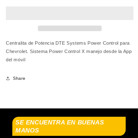
X
X
-
-
C1
C1
CHEVROLET
CHEVROLET
CORSA
CORSA
2010-
2010-
2012
2012
Centralita de Potencia DTE Systems Power Control para
Chevrolet. Sistema Power Control X manejo desde la App
del móvil
Share
SE ENCUENTRA EN BUENAS
MANOS