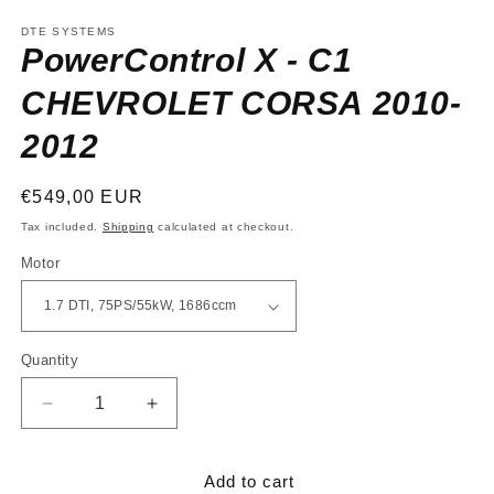
media
1
DTE SYSTEMS
in
PowerControl X - C1
modal
CHEVROLET CORSA 2010-
2012
Regular
€549,00 EUR
price
Tax included.
Shipping
calculated at checkout.
Motor
Quantity
Decrease
Increase
quantity
quantity
for
for
PowerControl
PowerControl
Add to cart